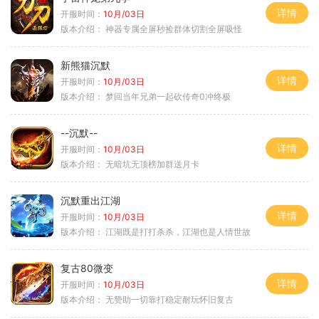
详情
开服时间：
10月/03日
版本介绍：
神器专属全屏秒捡群体切割全屏吸怪
新熊猫沉默
详情
开服时间：
10月/03日
版本介绍：
梦回当年兄弟一起砍传奇0冲终极
--沉默--
详情
开服时间：
10月/03日
版本介绍：
无暗坑无顶榜加群送月卡
沉默重出江湖
详情
开服时间：
10月/03日
版本介绍：
江湖既是打打杀杀，江湖也是人情世故
复古80微变
详情
开服时间：
10月/03日
版本介绍：
无赞助一切靠打稳定耐玩怀旧复古