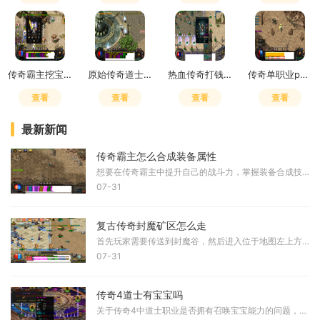
传奇霸主挖宝技巧攻略图
原始传奇道士学4级狗还是符
热血传奇打钱攻略最新
传奇单职业pk技巧
查看
查看
查看
查看
最新新闻
传奇霸主怎么合成装备属性
想要在传奇霸主中提升自己的战斗力，掌握装备合成技巧是必不可少的一环。在合成装备前，我们需要先收集各种合成材料，这些材料可以通过完成任务、挑战BOSS、参与游戏活动等多种
07-31
复古传奇封魔矿区怎么走
首先玩家需要传送到封魔谷，然后进入位于地图左上方向的封魔矿区。封魔矿区是通往封魔殿的必经起始点，这个区域包含多个相连的地图，需要按照特定顺序通过。从封魔矿区出发，
07-31
传奇4道士有宝宝吗
关于传奇4中道士职业是否拥有召唤宝宝能力的问题，根据实际游戏设定来看，道士在传奇4中并未延续传统设定中的召唤能力。与早期版本相比，道士职业的核心技能发生了显著调整，其