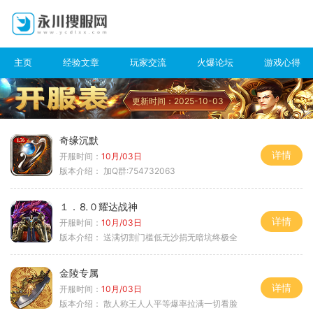
主页
经验文章
玩家交流
火爆论坛
游戏心得
更新时间：2025-10-03
奇缘沉默
详情
开服时间：
10月/03日
版本介绍：
加Q群:754732063
１．⒏０耀达战神
详情
开服时间：
10月/03日
版本介绍：
送满切割门槛低无沙捐无暗坑终极全
金陵专属
详情
开服时间：
10月/03日
版本介绍：
散人称王人人平等爆率拉满一切看脸