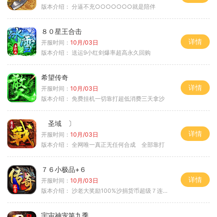
版本介绍：
分逼不充○○○○○○○就是陪伴
８０星王合击
详情
开服时间：
10月/03日
版本介绍：
送运9小红剑爆率超高永久回购
希望传奇
详情
开服时间：
10月/03日
版本介绍：
免费挂机一切靠打超低消费三天拿沙
圣域 〕
详情
开服时间：
10月/03日
版本介绍：
全网唯一真正无任何合成 全部靠打
７６小极品+６
详情
开服时间：
10月/03日
版本介绍：
沙老大奖励100%沙捐货币超级７连鞭尸
宇宙神宠第九季