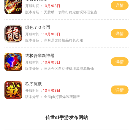
详情
开服时间：
10月/03日
版本介绍：
无赞助一切靠打稳定耐玩怀旧复古
绿色７０金币
详情
开服时间：
10月/03日
版本介绍：
赤月屠龙终极品牌长久服
终极吾辈新神器
详情
开服时间：
10月/03日
版本介绍：
三天合区自动挂机浑源渾源斩仙
秩序沉默
详情
开服时间：
10月/03日
版本介绍：
全民pk打怪爆装爽翻天
传世sf手游发布网站