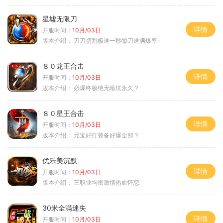
星墟无限刀
详情
开服时间：
10月/03日
版本介绍：
刀刀切割极速一秒⑩刀送满爆率-
８０龙王合击
详情
开服时间：
10月/03日
版本介绍：
必爆终极绝无暗坑永久？
８０星王合击
详情
开服时间：
10月/03日
版本介绍：
元宝好打装备好爆全部？
优乐美沉默
详情
开服时间：
10月/03日
版本介绍：
三职业均衡激情热血怀恋
30米全满迷失
详情
开服时间：
10月/03日