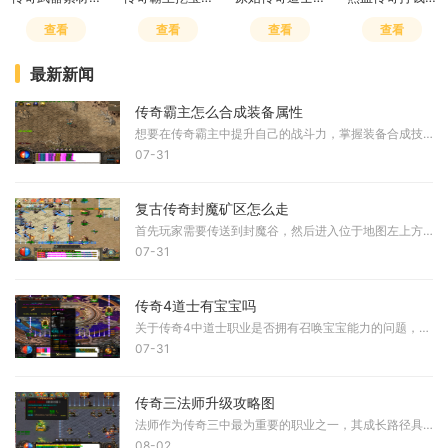
查看
查看
查看
查看
最新新闻
传奇霸主怎么合成装备属性
想要在传奇霸主中提升自己的战斗力，掌握装备合成技巧是必不可少的一环。在合成装备前，我们需要先收集各种合成材料，这些材料可以通过完成任务、挑战BOSS、参与游戏活动等多种
07-31
复古传奇封魔矿区怎么走
首先玩家需要传送到封魔谷，然后进入位于地图左上方向的封魔矿区。封魔矿区是通往封魔殿的必经起始点，这个区域包含多个相连的地图，需要按照特定顺序通过。从封魔矿区出发，
07-31
传奇4道士有宝宝吗
关于传奇4中道士职业是否拥有召唤宝宝能力的问题，根据实际游戏设定来看，道士在传奇4中并未延续传统设定中的召唤能力。与早期版本相比，道士职业的核心技能发生了显著调整，其
07-31
传奇三法师升级攻略图
法师作为传奇三中最为重要的职业之一，其成长路径具有一定的规律性。角色从初始阶段到高级阶段，升级应结合技能学习节点与地图资源分布，在每个关键等级区间选择最适宜的区域
08-02