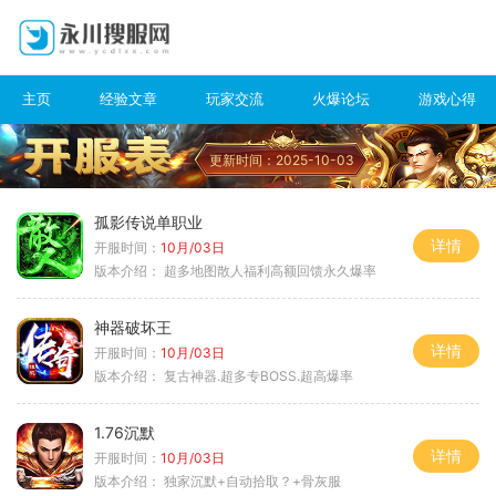
主页
经验文章
玩家交流
火爆论坛
游戏心得
更新时间：2025-10-03
孤影传说单职业
详情
开服时间：
10月/03日
版本介绍：
超多地图散人福利高额回馈永久爆率
神器破坏王
详情
开服时间：
10月/03日
版本介绍：
复古神器.超多专BOSS.超高爆率
1.76沉默
详情
开服时间：
10月/03日
版本介绍：
独家沉默+自动拾取？+骨灰服