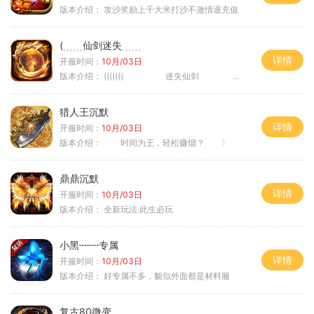
版本介绍：
攻沙奖励上千大米打沙不激情退充值
(﹍﹍仙剑迷失﹍﹍
详情
开服时间：
10月/03日
版本介绍：
((((((( 迷失仙剑 )))))
猎人王沉默
详情
开服时间：
10月/03日
版本介绍：
时间为王，轻松赚烟？ 〉
鼎鼎沉默
详情
开服时间：
10月/03日
版本介绍：
全新玩法·此生必玩
小黑┉┉专属
详情
开服时间：
10月/03日
版本介绍：
好专属不多，貌似外面都是材料服
复古80微变